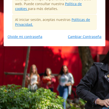
web. Puede consultar nuestra
Política de
cookies
para más detalles.
Al iniciar sesión, aceptas nuestras
Políticas de
Privacidad.
Olvide mi contraseña
Cambiar Contraseña